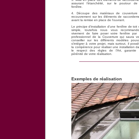
assurant l'étanchéité, sur le poutour de
fenêtre.
4. Découpe des matériaux de couverture
recouvrement sur les éléments de raccordem
avant la remise en place de l'ouvrant.
Le principe d'installation d'une fenêtre de toit 
simple, toutefois nous vous recommand
vivement de faire poser votre fenêtre par
professionnel de la Couverture qui saura v
conseiller sur les différents modèles pouv
s'intégrer à votre projet, mais surtout, il poss
la compérence pour réaliser une installation d
le respect des règles de l'Art, garantie
pérénité de votre réalisation.
Exemples de réalisation