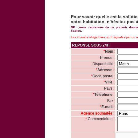
Pour
savoir quelle est la soluti
votre habitation, n'hésitez pas 
NB
: nous regrettons de ne pouvoir donn
fiables.
Les champs obligatoires sont signalés par un as
REPONSE SOUS 24H
*
Nom
:
Prénom :
Disponibilité :
*
Adresse
:
*
Code postal
:
*
Ville
:
Pays :
*
Téléphone
:
Fax :
*
E-mail
:
Agence souhaitée
:
*
Commentaires :