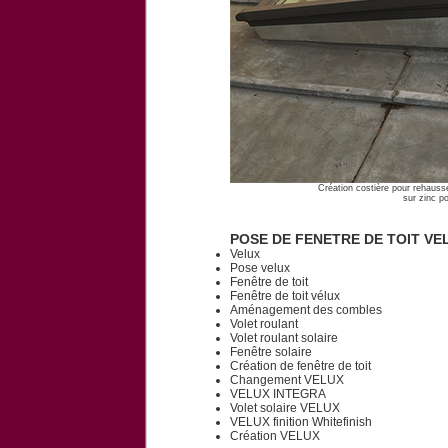
Création costière pour rehau
sur zinc p
POSE DE FENETRE DE TOIT VE
Velux
Pose velux
Fenêtre de toit
Fenêtre de toit vélux
Aménagement des combles
Volet roulant
Volet roulant solaire
Fenêtre solaire
Création de fenêtre de toit
Changement VELUX
VELUX INTEGRA
Volet solaire VELUX
VELUX finition Whitefinish
Création VELUX