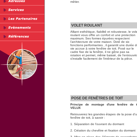
métier.
VOLET ROULANT
Alliant esthétique, fiabilité et robustesse, le vol
roulant vous offre un confort et une protection
maximum. Ses formes épurées respectent
l’architecture de votre maison. Doté de six
fonctions performantes , il garantit une durée 
vie accrue à votre fenêtre de toit. Posé sur le
cadre fixe de la fenêtre, il ne gêne pas sa
rotation et permet, même baissé, de l’entrouvrir.
s'installe facilement de l'intérieur de la pièce.
POSE DE FENÊTRES DE TOIT
Principe de montage d'une fenêtre de t
VELUX
Retrouverez les grandes étapes de la pose d'
fenêtre de toit, à savoir :
1. Séparation de l'ouvrant du dormant
2. Création du chevêtre et fixation du dormant
3. Mise en place des éléments de raccordeme