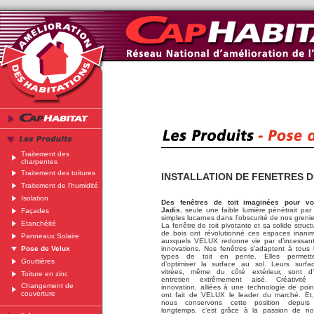
Traitement des
charpentes
Traitement des toitures
INSTALLATION DE FENETRES D
Traitement de l'humidité
Isolation
Des fenêtres de toit imaginées pour v
Jadis
, seule une faible lumière pénétrait par
Façades
simples lucarnes dans l’obscurité de nos grenie
Etanchéité
La fenêtre de toit pivotante et sa solide struct
de bois ont révolutionné ces espaces inani
Panneaux Solaire
auxquels VELUX redonne vie par d’incessan
Pose de Velux
innovations. Nos fenêtres s’adaptent à tous 
types de toit en pente. Elles permett
Gouttières
d’optimiser la surface au sol. Leurs surfa
vitrées, même du côté extérieur, sont d
Toiture en zinc
entretien extrêmement aisé. Créativité
Changement de
innovation, alliées à une technologie de poin
couverture
ont fait de VELUX le leader du marché. Et,
nous conservons cette position depuis
longtemps, c’est grâce à la passion de no