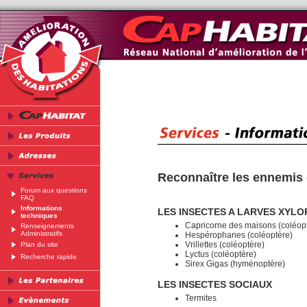
Reconnaître les ennemis 
Forum aux questions
FAQ
Informations
LES INSECTES A LARVES XYL
techniques
Capricorne des maisons (coléop
Renseignements
Administratifs
Hespérophanes (coléoptère)
Vrillettes (coléoptère)
Plan du site
Lyctus (coléoptère)
Recherche rapide
Sirex Gigas (hyménoptère)
LES INSECTES SOCIAUX
Termites