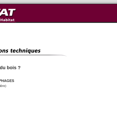
du bois ?
OPHAGES
tère)