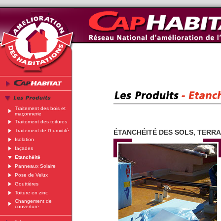
Traitement des bois et
maçonnerie
Traitement des toitures
Traitement de l'humidité
ÉTANCHÉITÉ DES SOLS, TERR
Isolation
façades
Etanchéité
Panneaux Solaire
Pose de Velux
Gouttières
Toiture en zinc
Changement de
couverture