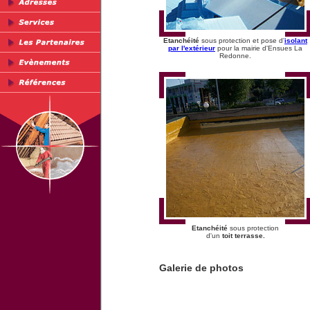
Etanchéité
sous protection et pose d'
isolant
par l'extérieur
pour la mairie d'Ensues La
Redonne.
Etanchéité
sous protection
d'un
toit terrasse.
Galerie de photos