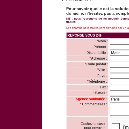
Etanchéité au sel
Pour
savoir quelle est la soluti
domicile, n'hésitez pas à complé
NB
: nous regrettons de ne pouvoir donn
fiables.
Les champs obligatoires sont signalés par un as
REPONSE SOUS 24H
*
Nom
:
Prénom :
Disponibilité :
*
Adresse
:
*
Code postal
:
*
Ville
:
Pays :
*
Téléphone
:
Fax :
*
E-mail
:
Agence souhaitée
:
*
Commentaires :
Cochez la case
pour envoyer