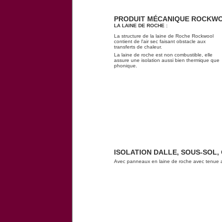
PRODUIT MÉCANIQUE ROCKW
LA LAINE DE ROCHE :
La structure de la laine de Roche Rockwool
contient de l'air sec faisant obstacle aux
transferts de chaleur.
La laine de roche est non combustible, elle
assure une isolation aussi bien thermique que
phonique.
ISOLATION DALLE, SOUS-SOL
Avec panneaux en laine de roche avec tenue a