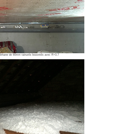
uréthane de 80mm rainurés bouvetés avec R=3,7