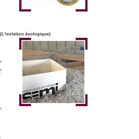
isolation écologique)
re
ns
,
m
,