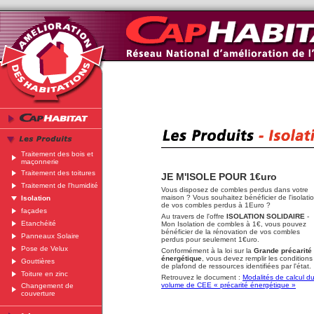
Traitement des bois et
maçonnerie
Traitement des toitures
JE M'ISOLE POUR 1€uro
Traitement de l'humidité
Vous disposez de combles perdus dans votre
maison ? Vous souhaitez bénéficier de l'isolati
Isolation
de vos combles perdus à 1Euro ?
façades
Au travers de l'offre
ISOLATION SOLIDAIRE
-
Etanchéité
Mon Isolation de combles à 1€, vous pouvez
bénéficier de la
rénovation de vos combles
Panneaux Solaire
perdus
pour seulement 1€uro.
Pose de Velux
Conformément à la loi sur la
Grande précarité
énergétique
, vous devez remplir les conditions
Gouttières
de plafond de ressources identifiées par l'état.
Toiture en zinc
Retrouvez le document :
Modalités de calcul d
volume de CEE « précarité énergétique »
Changement de
couverture