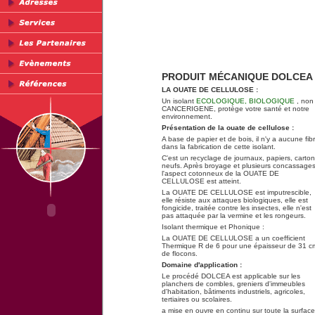
PRODUIT MÉCANIQUE DOLCEA (L'
LA
OUATE DE CELLULOSE
:
Un isolant
ECOLOGIQUE, BIOLOGIQUE
, non
CANCERIGENE, protège votre santé et notre
environnement.
Présentation de la ouate de cellulose :
A base de papier et de bois, il n'y a aucune fib
dans la fabrication de cette isolant.
C'est un recyclage de journaux, papiers, carto
neufs. Après broyage et plusieurs concassages
l'aspect cotonneux de la OUATE DE
CELLULOSE est atteint.
La
OUATE DE CELLULOSE
est imputrescible,
elle résiste aux attaques biologiques, elle est
fongicide, traitée contre les insectes, elle n'est
pas attaquée par la vermine et les rongeurs.
Isolant thermique et Phonique :
La
OUATE DE CELLULOSE
a un coefficient
Thermique R de 6 pour une épaisseur de 31 c
de flocons.
Domaine d'application :
Le procédé
DOLCEA
est applicable sur les
planchers de combles, greniers d'immeubles
d'habitation, bâtiments industriels, agricoles,
tertiaires ou scolaires.
a mise en ouvre en continu sur toute la surface