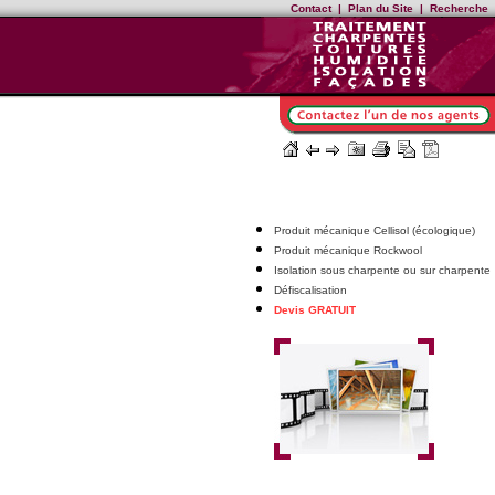
Contact
|
Plan du Site
|
Recherche
Produit mécanique Cellisol (écologique)
Produit mécanique Rockwool
Isolation sous charpente ou sur charpente
Défiscalisation
Devis GRATUIT