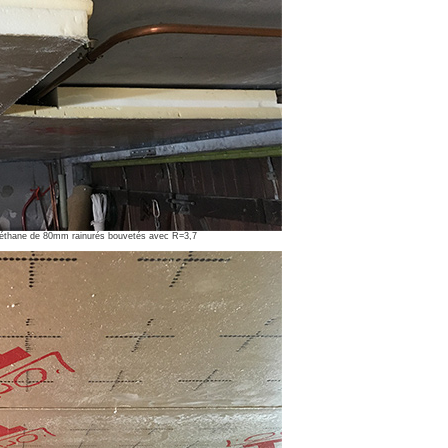
uréthane de 80mm rainurés bouvetés avec R=3,7